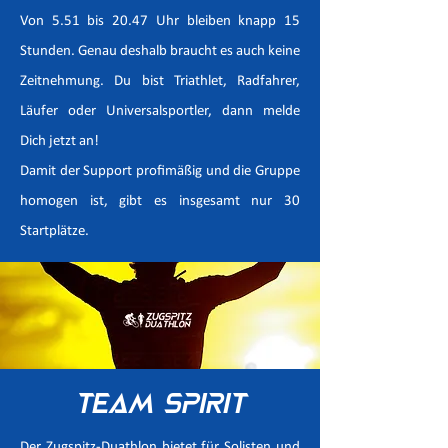
Von 5.51 bis 20.47 Uhr bleiben knapp 15
Stunden. Genau deshalb braucht es auch keine
Zeitnehmung. Du bist Triathlet, Radfahrer,
Läufer oder Universalsportler, dann melde
Dich jetzt an!
Damit der Support profimäßig und die Gruppe
homogen ist, gibt es insgesamt nur 30
Startplätze.
Team Spirit
Der Zugspitz-Duathlon bietet für Solisten und