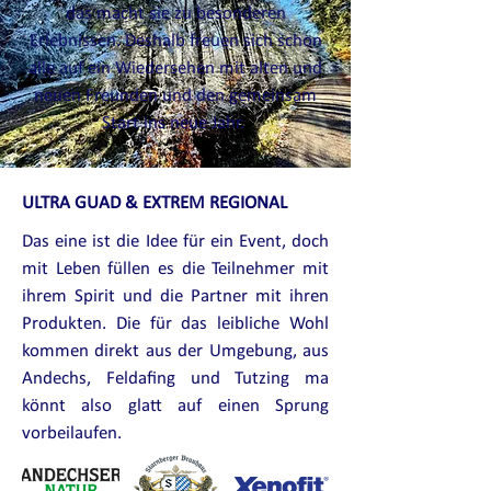
das macht sie zu besonderen
Erlebnissen. Deshalb freuen sich schon
alle auf ein Wiedersehen mit alten und
neuen Freunden und den gemeinsam
Start ins neue Jahr.
ULTRA GUAD & EXTREM REGIONAL
Das eine ist die Idee für ein Event, doch
mit Leben füllen es die Teilnehmer mit
ihrem Spirit und die
Partner mit ihren
Produkten. Die für das leibliche Wohl
kommen direkt aus der Umgebung, aus
Andechs, Feldafing und Tutzing ma
könnt also glatt auf einen Sprung
vorbeilaufen.