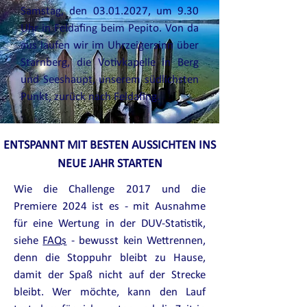
Samstag, den
03.01.2027
, um 9.30
Uhr in Feldafing beim Pepito. Von da
aus laufen wir im Uhrzeigersinn über
Starnberg, die Votivkapelle in Berg
und Seeshaupt, unserem südlichsten
Punkt, zurück nach Feldafing.
ENTSPANNT MIT BESTEN AUSSICHTEN INS
NEUE JAHR STARTEN
Wie die Challenge 2017 und die
Premiere 2024 ist es - mit Ausnahme
für eine Wertung in der DUV-Statistik,
siehe
FAQs
- bewusst kein Wettrennen,
denn die Stoppuhr bleibt zu Hause,
damit der Spaß nicht auf der Strecke
bleibt. Wer möchte, kann den Lauf