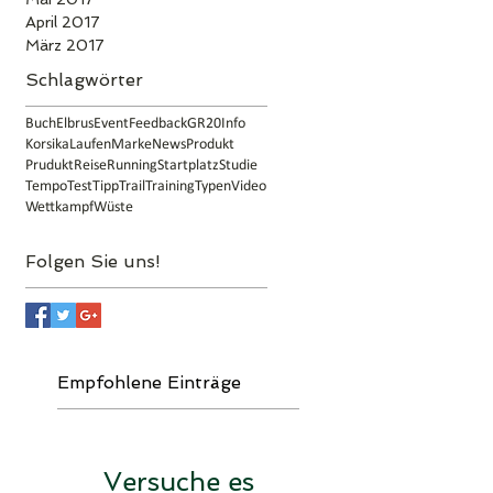
April 2017
März 2017
Schlagwörter
Buch
Elbrus
Event
Feedback
GR20
Info
Korsika
Laufen
Marke
News
Produkt
Prudukt
Reise
Running
Startplatz
Studie
Tempo
Test
Tipp
Trail
Training
Typen
Video
Wettkampf
Wüste
Folgen Sie uns!
Button
Empfohlene Einträge
Versuche es