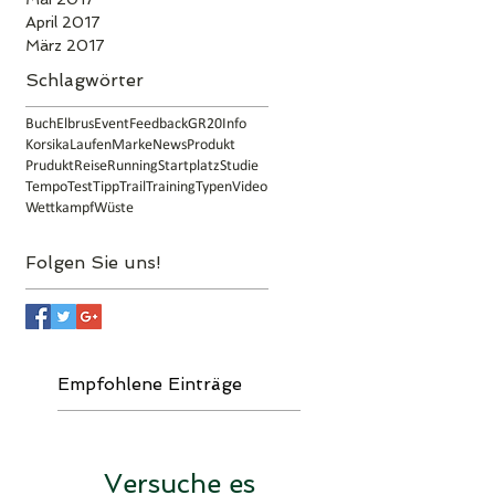
April 2017
März 2017
Schlagwörter
Buch
Elbrus
Event
Feedback
GR20
Info
Korsika
Laufen
Marke
News
Produkt
Prudukt
Reise
Running
Startplatz
Studie
Tempo
Test
Tipp
Trail
Training
Typen
Video
Wettkampf
Wüste
Folgen Sie uns!
Button
Empfohlene Einträge
Versuche es